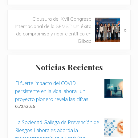
a
d
a
S
Clausura del XVII Congreso
a
i
Internacional de la SEMST: Un éxito
»
n
g
de compromiso y rigor científico en
t
u
Bilbao
e
i
r
e
Barra
i
n
Noticias Recientes
lateral
o
t
r
e
principal
El fuerte impacto del COVID
:
e
persistente en la vida laboral: un
n
proyecto pionero revela las cifras
t
06/07/2026
r
a
d
La Sociedad Gallega de Prevención de
a
Riesgos Laborales aborda la
: