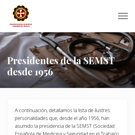
Menu
Saltar
Saltar
Saltar
al
a
al
Men
contenido
la
pie
principal
barra
de
Sociedad
lateral
página
Española
principal
de
Medicina
y
Presidentes de la SEMST
Seguridad
desde 1956
del
Trabajo
A continuación, detallamos la lista de ilustres
personalidades que, desde el año 1956, han
asumido la presidencia de la SEMST (Sociedad
Española de Medicina y Seguridad en el Trabajo).