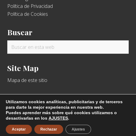
Política de Privacidad
Política de Cookies
Buscar
Buscar
en
esta
Site Map
web
Mapa de este sitio
Utilizamos cookies analíticas, publicitarias y de terceros
para darte la mejor experiencia en nuestra web.
Puedes aprender más sobre qué cookies utilizamos o
Copyright © 2026 · SEMST · by
Di-WebAsturias
·
Sala de
desactivarlas en los
AJUSTES
.
Reunión
Aceptar
Rechazar
Ajustes