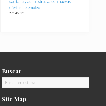
sanitaria y administrativa con nuevas
ofertas de empleo
27/04/2026
Buscar
Buscar
en
esta
Site Map
web