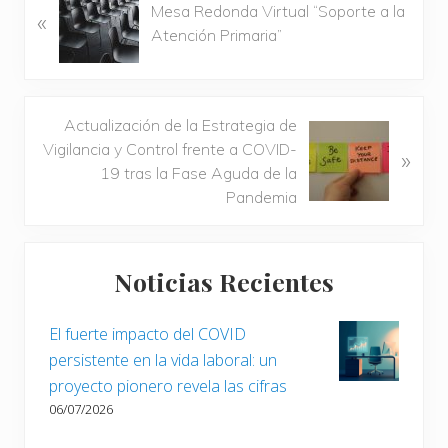
Mesa Redonda Virtual “Soporte a la
«
n
Atención Primaria”
t
r
a
d
S
Actualización de la Estrategia de
a
i
Vigilancia y Control frente a COVID-
»
a
g
19 tras la Fase Aguda de la
n
u
Pandemia
t
i
e
e
Barra
r
n
Noticias Recientes
i
lateral
t
o
e
principal
r
El fuerte impacto del COVID
e
:
persistente en la vida laboral: un
n
proyecto pionero revela las cifras
t
06/07/2026
r
a