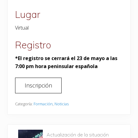
Lugar
Virtual
Registro
*El registro se cerrará el 23 de mayo a las
7:00 pm hora peninsular española
Inscripción
Categoría:
Formación
,
Noticias
E
Actualización de la situación