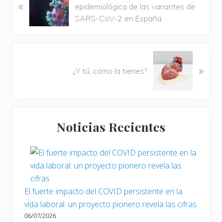
«
n
epidemiológica de las variantes de
t
SARS-CoV-2 en España.
r
a
d
S
a
»
i
¿Y tú, cómo la tienes?
a
g
n
u
t
i
Barra
e
e
r
Noticias Recientes
n
lateral
i
t
o
principal
e
r
e
:
n
t
El fuerte impacto del COVID persistente en la
r
vida laboral: un proyecto pionero revela las cifras
a
06/07/2026