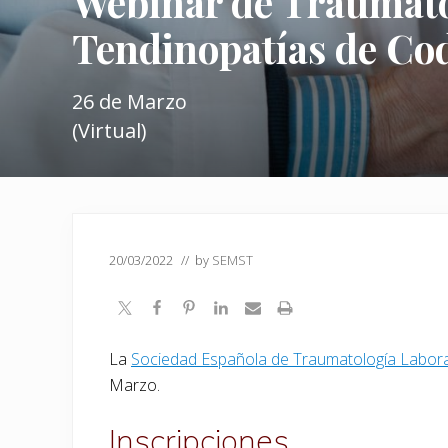
Webinar de Traumato
Tendinopatías de Co
26 de Marzo
(Virtual)
20/03/2022
// by
SEMST
La
Sociedad Española de Traumatología Labora
Marzo.
Inscripciones