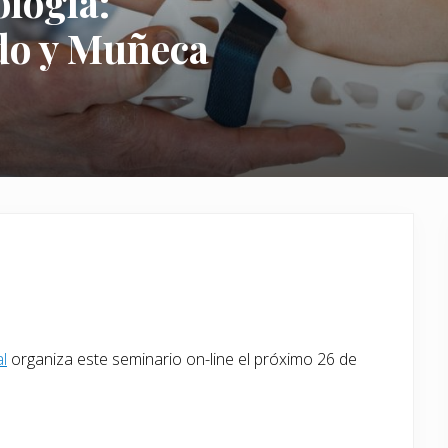
logía:
do y Muñeca
l
organiza este seminario on-line el próximo 26 de