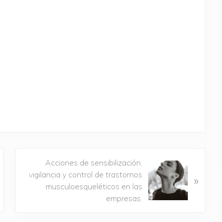
S
Acciones de sensibilización,
i
vigilancia y control de trastornos
»
g
musculoesqueléticos en las
u
empresas.
i
e