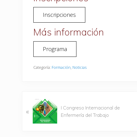
Inscripciones
Más información
Programa
Categoría:
Formación
,
Noticias
E
n
I Congreso Internacional de
«
t
Enfermería del Trabajo
r
a
d