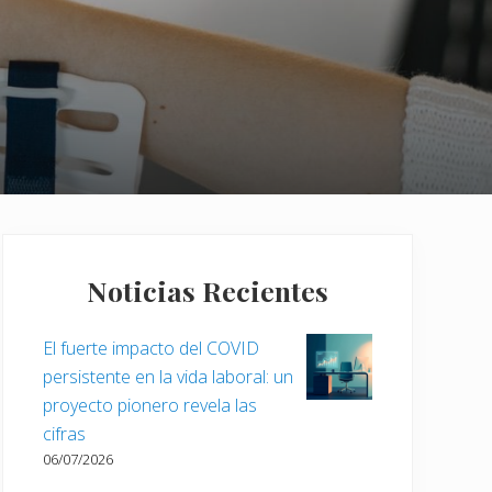
Barra
lateral
Noticias Recientes
principal
El fuerte impacto del COVID
persistente en la vida laboral: un
proyecto pionero revela las
cifras
06/07/2026