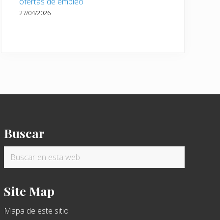
ofertas de empleo
27/04/2026
Buscar
Buscar
en
esta
Site Map
web
Mapa de este sitio