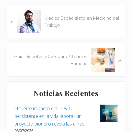
E
Médico Especialista en Medicina del
«
n
Trabajo
t
r
a
d
S
a
Guía Diabetes 2023 para Atención
»
i
a
Primaria
g
n
u
t
i
Barra
e
e
r
Noticias Recientes
n
lateral
i
t
o
principal
e
El fuerte impacto del COVID
r
e
persistente en la vida laboral: un
:
n
proyecto pionero revela las cifras
t
06/07/2026