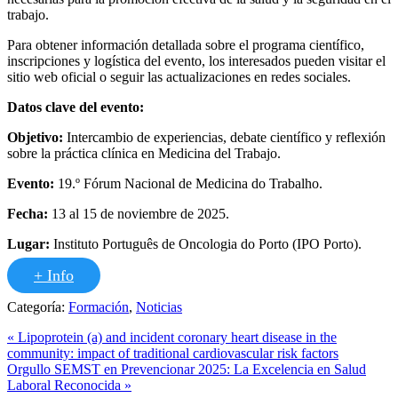
trabajo.
Para obtener información detallada sobre el programa científico,
inscripciones y logística del evento, los interesados pueden visitar el
sitio web oficial o seguir las actualizaciones en redes sociales.
Datos clave del evento:
Objetivo:
Intercambio de experiencias, debate científico y reflexión
sobre la práctica clínica en Medicina del Trabajo.
Evento:
19.º Fórum Nacional de Medicina do Trabalho.
Fecha:
13 al 15 de noviembre de 2025.
Lugar:
Instituto Português de Oncologia do Porto (IPO Porto).
+ Info
Categoría:
Formación
,
Noticias
Entrada
«
Lipoprotein (a) and incident coronary heart disease in the
anterior:
community: impact of traditional cardiovascular risk factors
Siguiente
Orgullo SEMST en Prevencionar 2025: La Excelencia en Salud
entrada:
Laboral Reconocida
»