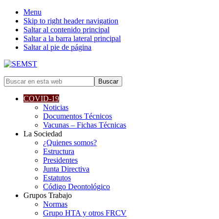
Menu
Skip to right header navigation
Saltar al contenido principal
Saltar a la barra lateral principal
Saltar al pie de página
Sociedad
Buscar
Española
en
de
esta
COVID-19
Medicina
web
Noticias
y
Documentos Técnicos
Seguridad
Vacunas – Fichas Técnicas
del
La Sociedad
Trabajo
¿Quienes somos?
Estructura
Presidentes
Junta Directiva
Estatutos
Código Deontológico
Grupos Trabajo
Normas
Grupo HTA y otros FRCV