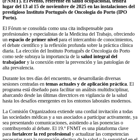
(FNMT). El evento, referente en salud ocupacional, tendrá
lugar del 13 al 15 de noviembre de 2025 en las instalaciones del
prestigioso Instituto Português de Oncologia do Porto (IPO
Porto).
El Fórum se consolida como una cita indispensable para
profesionales y especialistas de la Medicina del Trabajo, ofreciendo
un
espacio de primer nivel
para el intercambio de conocimientos,
el debate científico y la reflexión profunda sobre la práctica clínica
diaria. La elección del Instituto Português de Oncologia do Porto
como sede subraya la importancia de la
salud integral del
trabajador
y la conexión entre la prevención y las patologías de
alta prevalencia.
Durante los tres días del encuentro, se desarrollarán diversas
sesiones centradas en
temas actuales y de aplicación práctica
. El
programa está diseñado para facilitar un análisis multidisciplinar,
abarcando desde las últimas directrices en vigilancia de la salud
hasta los desafíos emergentes en los entornos laborales modernos.
La Comisión Organizadora extiende una cordial invitación a todas
las sociedades médicas y a sus asociados a participar activamente, ya
sea presentando comunicaciones, asistiendo a las ponencias o
contribuyendo al debate. El 19.º FNMT es una plataforma clave
para
fortalecer la red profesional
y actualizar las competencias
necesarias para la promoción efectiva de la salud y la seguridad en el