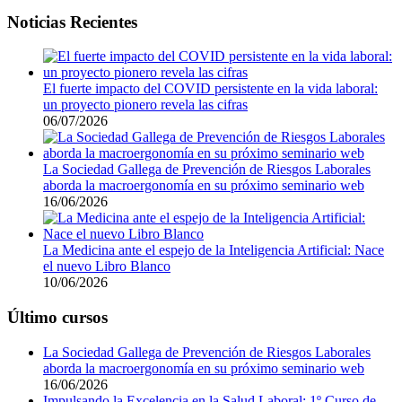
Barra
Noticias Recientes
lateral
principal
El fuerte impacto del COVID persistente en la vida laboral:
un proyecto pionero revela las cifras
06/07/2026
La Sociedad Gallega de Prevención de Riesgos Laborales
aborda la macroergonomía en su próximo seminario web
16/06/2026
La Medicina ante el espejo de la Inteligencia Artificial: Nace
el nuevo Libro Blanco
10/06/2026
Último cursos
La Sociedad Gallega de Prevención de Riesgos Laborales
aborda la macroergonomía en su próximo seminario web
16/06/2026
Impulsando la Excelencia en la Salud Laboral: 1º Curso de