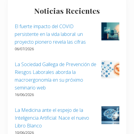
Barra
e
e
r
Noticias Recientes
n
lateral
i
t
o
principal
e
El fuerte impacto del COVID
r
e
persistente en la vida laboral: un
:
n
proyecto pionero revela las cifras
t
06/07/2026
r
a
La Sociedad Gallega de Prevención de
d
Riesgos Laborales aborda la
a
macroergonomía en su próximo
:
seminario web
16/06/2026
La Medicina ante el espejo de la
Inteligencia Artificial: Nace el nuevo
Libro Blanco
10/06/2026