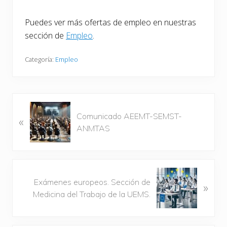
Puedes ver más ofertas de empleo en nuestras
sección de
Empleo
.
Categoría:
Empleo
E
Comunicado AEEMT-SEMST-
«
n
ANMTAS
t
r
a
d
S
a
Exámenes europeos. Sección de
»
i
a
Medicina del Trabajo de la UEMS.
g
n
u
t
i