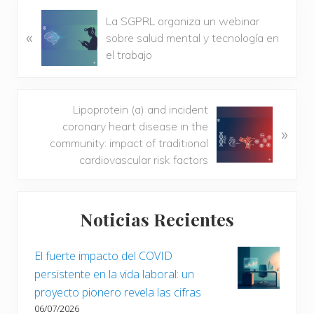
E
La SGPRL organiza un webinar
«
n
sobre salud mental y tecnología en
t
el trabajo
r
a
d
S
Lipoprotein (a) and incident
a
i
coronary heart disease in the
»
a
g
community: impact of traditional
n
u
cardiovascular risk factors
t
i
e
e
Barra
r
n
Noticias Recientes
i
lateral
t
o
e
principal
r
El fuerte impacto del COVID
e
:
persistente en la vida laboral: un
n
proyecto pionero revela las cifras
t
06/07/2026
r