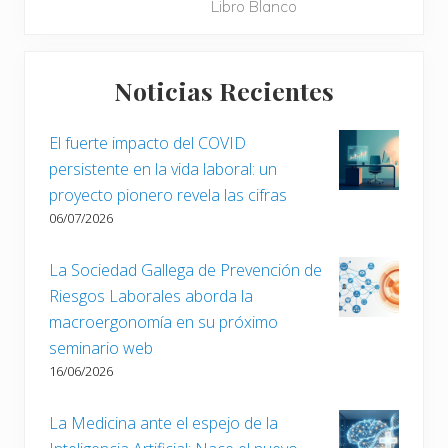
g
Libro Blanco
n
u
t
i
Barra
e
e
Noticias Recientes
r
lateral
n
i
t
principal
o
El fuerte impacto del COVID
e
r
persistente en la vida laboral: un
e
:
proyecto pionero revela las cifras
n
06/07/2026
t
r
a
La Sociedad Gallega de Prevención de
d
Riesgos Laborales aborda la
a
macroergonomía en su próximo
:
seminario web
16/06/2026
La Medicina ante el espejo de la