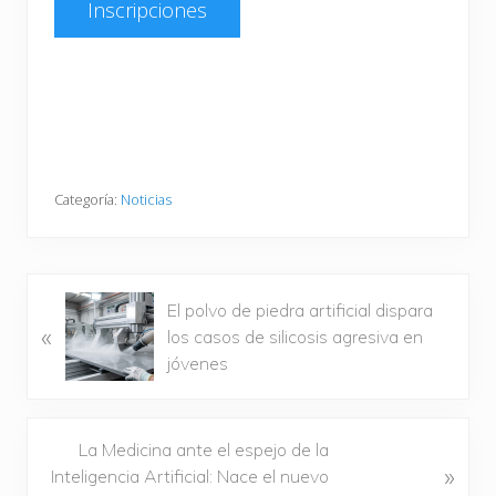
Inscripciones
Categoría:
Noticias
E
El polvo de piedra artificial dispara
«
n
los casos de silicosis agresiva en
t
jóvenes
r
a
d
S
La Medicina ante el espejo de la
a
»
i
Inteligencia Artificial: Nace el nuevo
a