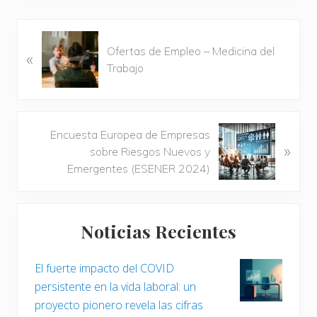
E
Ofertas de Empleo – Medicina del
«
n
Trabajo
t
r
a
d
S
Encuesta Europea de Empresas
a
»
i
sobre Riesgos Nuevos y
a
g
Emergentes (ESENER 2024)
n
u
t
i
Barra
e
e
r
Noticias Recientes
n
lateral
i
t
o
principal
e
El fuerte impacto del COVID
r
e
persistente en la vida laboral: un
:
n
proyecto pionero revela las cifras