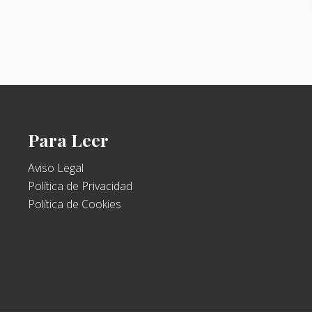
e
n
t
r
a
d
a
:
Para Leer
Aviso Legal
Política de Privacidad
Política de Cookies