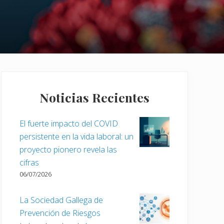
Barra
lateral
Noticias Recientes
principal
El fuerte impacto del COVID
persistente en la vida laboral: un
proyecto pionero revela las
cifras
06/07/2026
La Sociedad Gallega de
Prevención de Riesgos