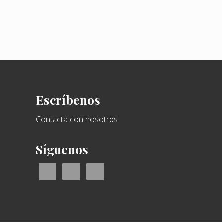
t
e
r
i
o
Footer
r
:
Escríbenos
Contacta con nosotros
Síguenos