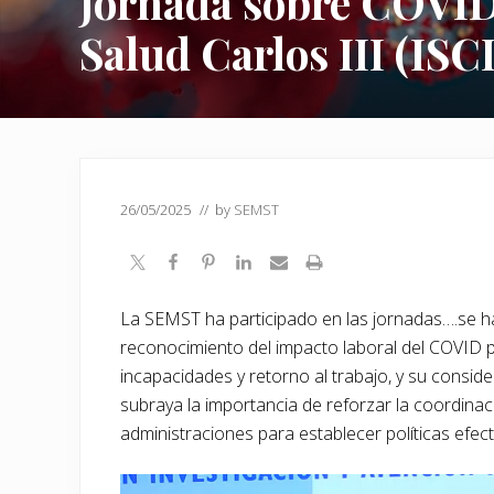
Jornada sobre COVID 
Salud Carlos III (ISCI
26/05/2025
// by
SEMST
La SEMST ha participado en las jornadas….se h
reconocimiento del impacto laboral del COVID p
incapacidades y retorno al trabajo, y su cons
subraya la importancia de reforzar la coordinaci
administraciones para establecer políticas efect