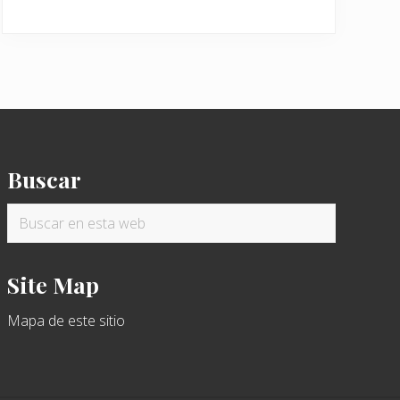
Buscar
Buscar
en
esta
Site Map
web
Mapa de este sitio