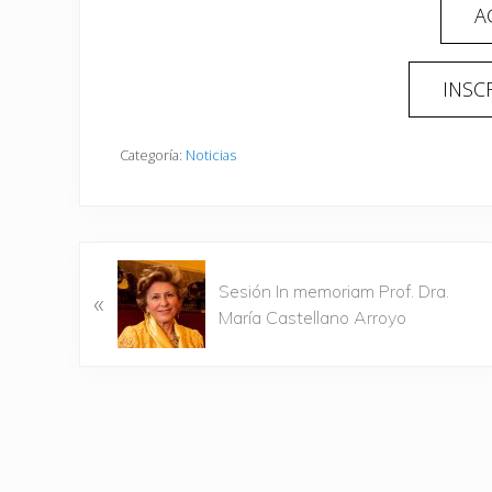
A
INSC
Categoría:
Noticias
E
Sesión In memoriam Prof. Dra.
«
n
María Castellano Arroyo
t
r
a
d
a
a
n