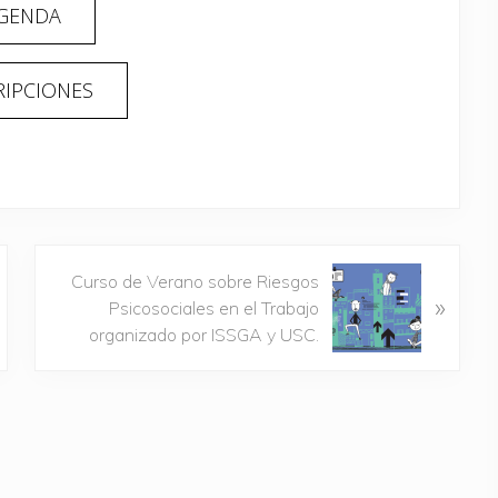
GENDA
RIPCIONES
S
Curso de Verano sobre Riesgos
»
i
Psicosociales en el Trabajo
g
organizado por ISSGA y USC.
u
i
e
n
t
e