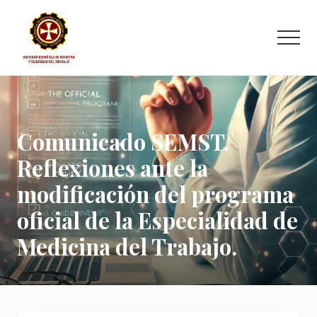
Menu
Saltar
Saltar
Saltar
al
a
al
Men
contenido
la
pie
principal
barra
de
Sociedad
lateral
página
Española
principal
de
Medicina
y
Comunicado SEMST.
Seguridad
Reflexiones ante la
del
Trabajo
modificación del programa
oficial de la Especialidad de
Medicina del Trabajo.