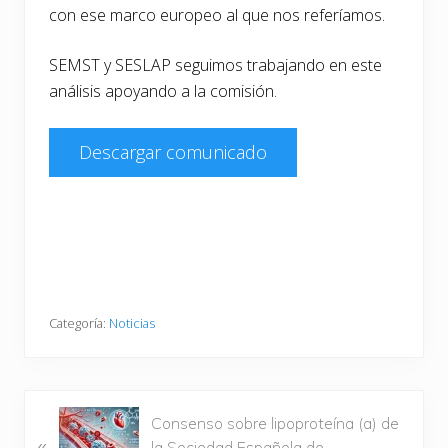
con ese marco europeo al que nos referíamos.
SEMST y SESLAP seguimos trabajando en este
análisis apoyando a la comisión.
Descargar comunicado
Categoría:
Noticias
E
Consenso sobre lipoproteína (a) de
«
n
la Sociedad Española de