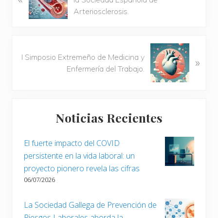
t
Arteriosclerosis.
r
a
d
S
a
I Simposio Extremeño de Medicina y
»
i
a
Enfermería del Trabajo.
g
n
u
t
i
Barra
e
e
r
Noticias Recientes
n
lateral
i
t
o
principal
e
El fuerte impacto del COVID
r
e
persistente en la vida laboral: un
:
n
proyecto pionero revela las cifras
t
06/07/2026
r
a
La Sociedad Gallega de Prevención de
d
Riesgos Laborales aborda la