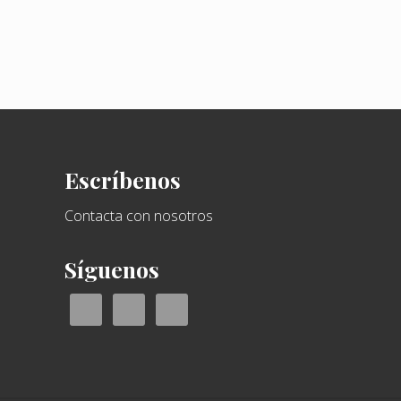
a
n
t
e
r
i
Footer
o
r
Escríbenos
:
Contacta con nosotros
Síguenos