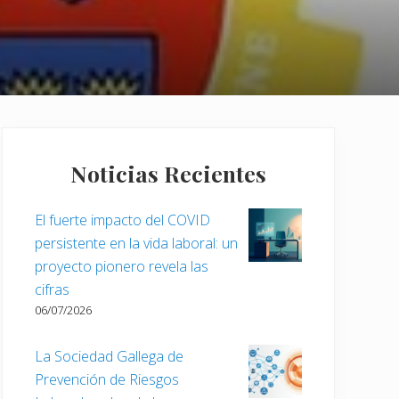
Barra
lateral
Noticias Recientes
principal
El fuerte impacto del COVID
persistente en la vida laboral: un
proyecto pionero revela las
cifras
06/07/2026
La Sociedad Gallega de
Prevención de Riesgos