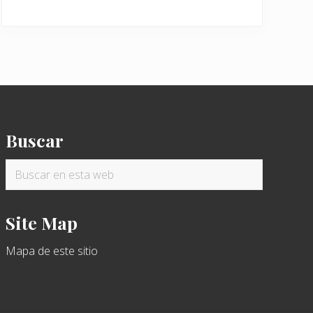
Buscar
Buscar
en
esta
Site Map
web
Mapa de este sitio