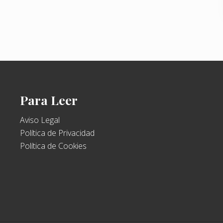
t
e
e
n
t
r
a
d
Para Leer
a
:
Aviso Legal
Política de Privacidad
Política de Cookies