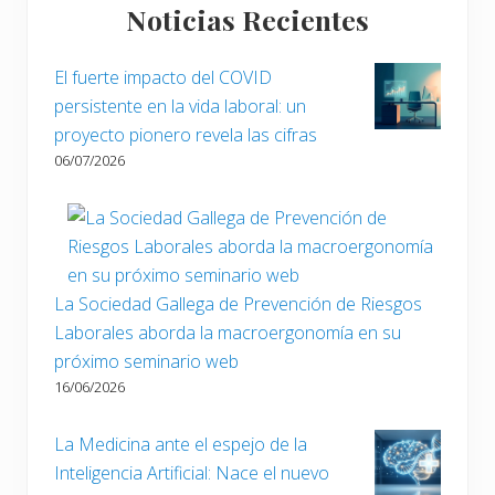
r
Noticias Recientes
n
lateral
i
t
o
principal
e
El fuerte impacto del COVID
r
e
persistente en la vida laboral: un
:
n
proyecto pionero revela las cifras
t
06/07/2026
r
a
d
a
:
La Sociedad Gallega de Prevención de Riesgos
Laborales aborda la macroergonomía en su
próximo seminario web
16/06/2026
La Medicina ante el espejo de la
Inteligencia Artificial: Nace el nuevo