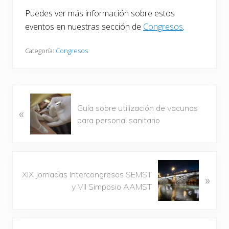
Puedes ver más información sobre estos
eventos en nuestras sección de
Congresos
.
Categoría:
Congresos
E
Guía sobre utilización de vacunas
«
n
para personal sanitario
t
r
a
d
S
a
XIX Jornadas Intercongresos SEMST
»
i
a
y VII Simposio AAMST
g
n
u
t
i
Barra
e
e